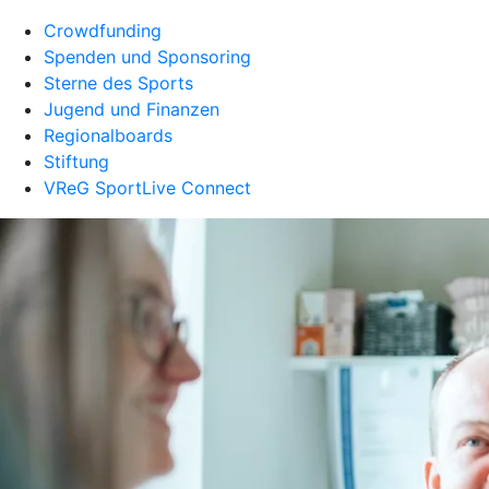
Crowdfunding
Spenden und Sponsoring
Sterne des Sports
Jugend und Finanzen
Regionalboards
Stiftung
VReG SportLive Connect